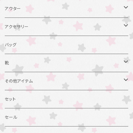
ワンピース
パニエ
アウター
スカート
ドロワーズ
カーディガン
アクセサリー
ブラウス
コート、マフラー
ヘアアクセ
バッグ
ヘッドドレス
その他
腕周りアイテム
靴
カチューシャ
お袖留め
ネックレス、チョーカー
パンプス
その他アイテム
ボンネット
リング
チョーカー
ブーツ
靴下、ガーター
セット
帽子
その他
ネックレス
サンダル
エプロン、ショール
セール
クリップ