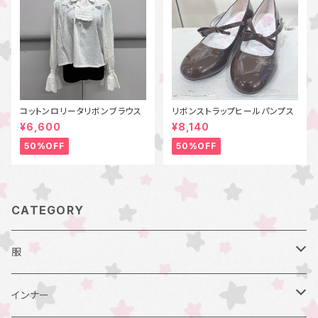
コットンロリータリボンブラウス
リボンストラップヒールパンプス
¥6,600
¥8,140
50%OFF
50%OFF
CATEGORY
服
ジャンスカ
インナー