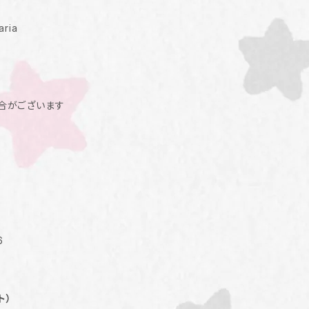
aria
合がございます
6
ト）